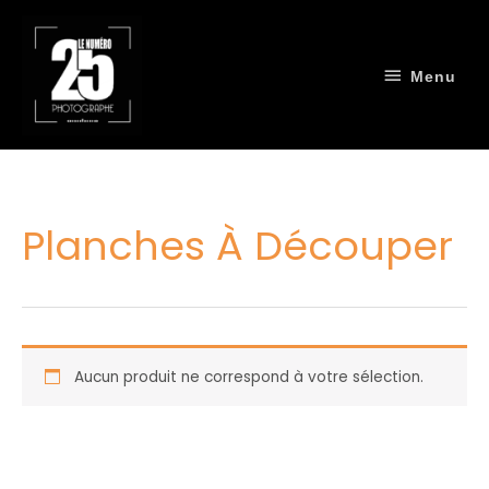
Aller
Menu
au
contenu
Menu
Planches À Découper
Aucun produit ne correspond à votre sélection.