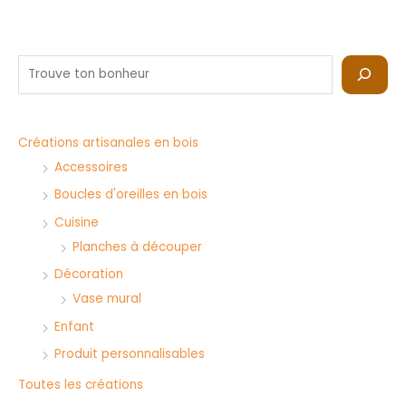
R
e
c
h
Créations artisanales en bois
e
Accessoires
r
Boucles d'oreilles en bois
c
Cuisine
h
Planches à découper
e
Décoration
r
Vase mural
Enfant
Produit personnalisables
Toutes les créations